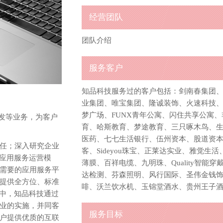
经营团队
团队介绍
服务客户
知品科技服务过的客户包括：剑南春集团
业集团、唯宝集团、隆诚装饰、火速科技
梦广场、FUNX青年公寓、闪住共享公寓
开发等业务，为客户
育、哈斯教育、梦途教育、三只啄木鸟、
医药、七七生活银行、伍州资本、股道资
任；深入研究企业
客、Sideyou珠宝、正莱达实业、雅觉
T应用服务运营模
薄膜、百祥电缆、九明珠、Quality智能穿
需要的应用服务平
达检测、芬森照明、风行国际、圣伟金钱
提供全方位、标准
啡、沃兰饮水机、玉锦堂酒水、贵州王子
程中，知品科技通过
业的实施，并同客
服务目标
户提供优质的互联