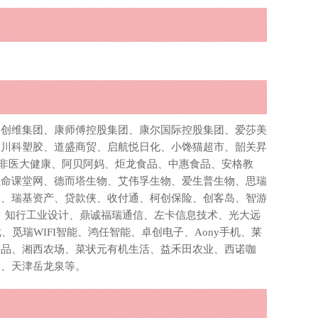
、创维集团、康师傅控股集团、康尔国际控股集团、爱莎美
、川科塑胶、道盛商贸、启航悦日化、小馋猫超市、韶关昇
、非医大健康、阿贝阿妈、炬龙食品、中惠食品、安格教
生命课堂网、德而塔生物、艾伟孚生物、爱生普生物、思瑞
本、瑞基资产、贷款侠、收付通、柯创保险、创客岛、智游
生活、知行工业设计、鼎诚福瑞通信、左卡信息技术、光大远
戴、觅瑞WIFI智能、鸿任智能、卓创电子、Aony手机、莱
饰品、湘西农场、菜状元有机生活、益禾田农业、西诺咖
酒、天津岳龙泉等。