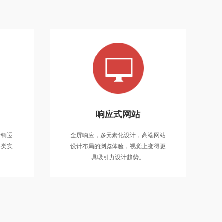
营销型网站
响应式网站
通过策划整个网站具备良好的营销逻
全屏
营销逻
全屏响应，多元素化设计，高端网站
辑，重点展示出企业和产品的各类实
设计
各类实
设计布局的浏览体验，视觉上变得更
力，具备极强的转化率！
具吸引力设计趋势。