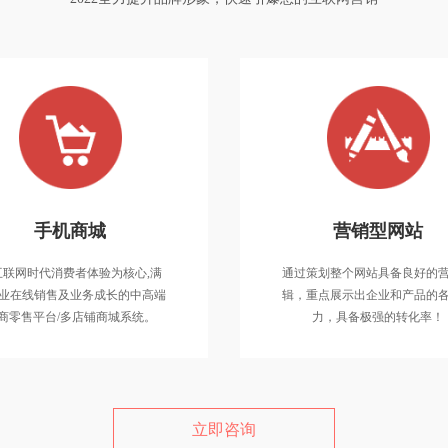
微信开发
手机商城
手机商城
营销型网站
网、微商城、微分销、微教
以互联网时代消费者体验为核心,满
互联网时代消费者体验为核心,满
通过策划整个网站具备良好的
修、微餐饮、积分系统等微
足企业在线销售及业务成长的中高端
业在线销售及业务成长的中高端
辑，重点展示出企业和产品的
号与小程序解决方案。
电商零售平台/多店铺商城系统。
商零售平台/多店铺商城系统。
力，具备极强的转化率！
立即咨询